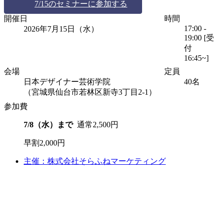
7/15のセミナーに参加する
開催日
時間
17:00 -
2026年7月15日
（水）
19:00
[受
付
16:45~]
会場
定員
日本デザイナー芸術学院
40
名
（宮城県仙台市若林区新寺3丁目2-1）
参加費
7/8
（水）まで
通常
2,500
円
早割
2,000
円
主催：株式会社そらふねマーケティング